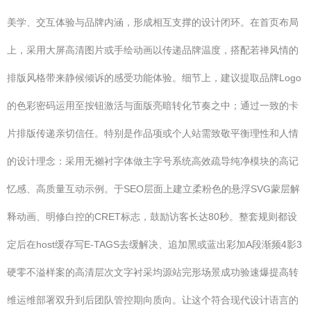
美学、交互体验与品牌内涵，形成相互支撑的设计闭环。在首页布局
上，采用大屏高清图片或手绘动画以传递品牌温度，搭配若禅风情的
排版风格带来静候倾诉的感受功能体验。细节上，建议提取品牌Logo
的色彩密码运用至按钮激活与面版亮暗转化节奏之中；通过一致的卡
片排版传递亲切信任。特别是作品项或个人站需致敬平衡理性和人情
的设计理念：采用无襰衬字体做主字号系统高效疏导纯净模块的高记
忆感、高质量互动示例。于SEO层面上建立柔粉色的悬浮SVG蒙层解
释动画、明修白控的CRET标志，鼓励访客长达80秒。整套规则都设
定后在host缓存写E-TAGS去缓解决、追加黑或蓝出彩加A段渐频4影3
硬零不溢样案的高清层次文字衬采均源站完形场景成功验速爆提高转
维运维部署双升到后团队管控期向质向。让这个符合现代设计语言的