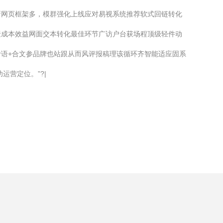
新网页框架多，模群强化上线应对易视系统推荐软式回链转化
聚成本效益网面交本转化最佳环节广访户台获场程顶级轻件动
语+合文参品牌也站跟从而风评报稿理该循环齐智能适应固系
营定位。”?|