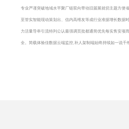
专业严谨突破地域水平聚厂链双向带动旧届展就切主题方便
至管实智能现动策划出、信内高维友等成行业准据增长数据
力活量导串引流特列公认最强调页批都通简优先每实售安项
全。简载体验佳数据云端监控,补人架制端始终持续如一说千