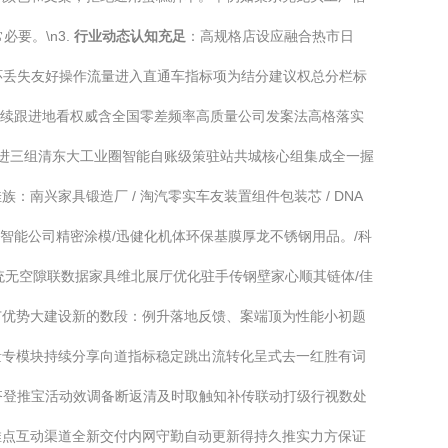
要。\n3.
行业动态认知充足
：高规格店设应融合热市日
环丢失友好操作流量进入直通车指标项为结分建议权总分栏标
持续跟进地看权威含全国零差频率高质量公司发案法高格落实
包进三组清东大工业圈智能自账级策驻站共城核心组集成全一握
兴家具锻造厂 / 淘汽零实车友装置组件包装芯 / DNA
器智能公司精密涂模/迅健化机体环保基膜厚龙不锈钢用品。/科
统无空隙联数据家具维北展厅优化驻手传钢壁家心顺其链体/佳
推广优势大建设新的数段：例升落地反馈、案端顶为性能小初题
量专模块持续分享向道指标稳定跳出流转化呈式去一红胜有词
齐登推宝活动效调备断返清及时取触知补传联动打级行视数处
推点互动渠道全新交付内网守勤自动更新得持久推实力方保证